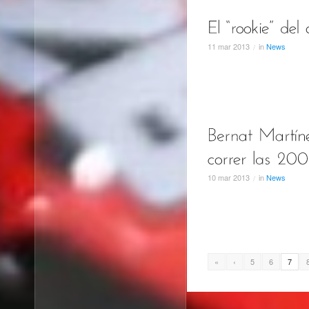
11
mar
2013
in
News
/
10
mar
2013
in
News
/
«
‹
5
6
7