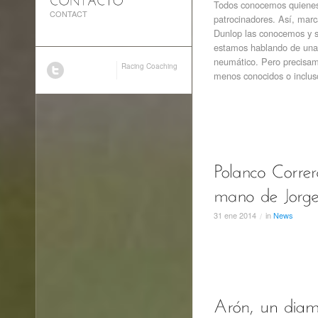
Todos conocemos quienes 
CONTACT
patrocinadores. Así, marc
Dunlop las conocemos y s
estamos hablando de una b
neumático. Pero precisam
Racing Coaching
menos conocidos o inclus
31
ene
2014
in
News
/