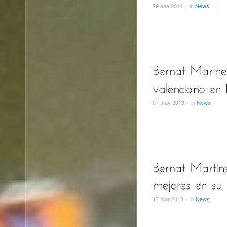
29
ene
2014
in
News
/
07
may
2013
in
News
/
17
mar
2013
in
News
/