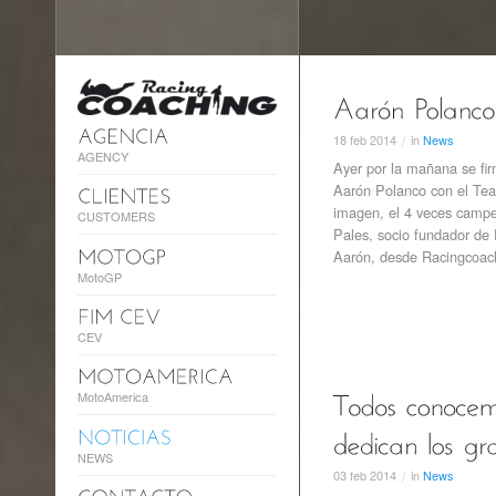
18
feb
2014
in
News
/
AGENCY
Ayer por la mañana se fir
Aarón Polanco con el Tea
imagen, el 4 veces campe
CUSTOMERS
Pales, socio fundador de
Aarón, desde Racingcoac
MotoGP
CEV
MotoAmerica
NEWS
03
feb
2014
in
News
/